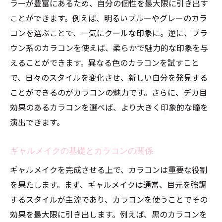
ラーが豊富にあるため、自分の個性を最大限に引き出す
光の加減で変わるカラコン色の魅力
ことができます。例えば、明るいブルーやグレーのカラ
コンを選ぶことで、一気にクールな印象に。逆に、ブラ
光によるカラコンの色変化を楽しむ
ウン系のカラコンを使えば、柔らかで魅力的な印象を与
自然光と人工光でのカラコンの見え方
えることができます。異なる色のカラコンを試すこと
カラコンのカラーを最大限に活かす方法
で、日々のスタイルを変化させ、新しい自分を発見する
異なるシーンでのカラコン色の変化
ことができるのがカラコンの魅力です。さらに、デカ目
写真映えするカラコンの選び方
効果のあるカラコンを選べば、より大きく印象的な瞳を
光を考慮したカラコンの選択方法
演出できます。
ギャルならではのカラコンで自分を表現する方
法
ギャルメイクの基礎とカラコンの関係
自分の個性を際立たせるカラコンの選び方
ギャルメイクを完成させる上で、カラコンは重要な役割
ギャルスタイルを反映したカラコンの特徴
を果たします。まず、ギャルメイクは通常、目元を強調
するスタイルが主流であり、カラコンを使うことでその
日常の中で楽しむカラコンのバリエーショ
効果を最大限に引き出します。例えば、黒のカラコンを
ン