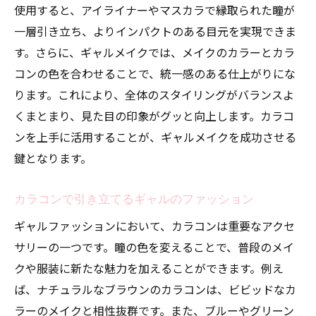
使用すると、アイライナーやマスカラで縁取られた瞳が
特別な日のためのカラコン
一層引き立ち、よりインパクトのある目元を実現できま
ギャルスタイルを完成させるカラコン
す。さらに、ギャルメイクでは、メイクのカラーとカラ
自己表現の手段としてのカラコン活用法
コンの色を合わせることで、統一感のある仕上がりにな
カラコンで新しい自分を発見するギャルの楽し
ります。これにより、全体のスタイリングがバランスよ
み方
くまとまり、見た目の印象がグッと向上します。カラコ
カラコンを通じて新しい自分を見つける
ンを上手に活用することが、ギャルメイクを成功させる
日常の中でのカラコン活用術
鍵となります。
変化を楽しむためのカラコン選び
カラコンで引き立てるギャルのファッション
カラコンで日々のスタイルに変化を
ギャルファッションにおいて、カラコンは重要なアクセ
自己成長を促すカラコンの取り入れ方
サリーの一つです。瞳の色を変えることで、普段のメイ
カラコンと共に歩む新しいライフスタイル
クや服装に新たな魅力を加えることができます。例え
ば、ナチュラルなブラウンのカラコンは、ビビッドなカ
ラーのメイクと相性抜群です。また、ブルーやグリーン