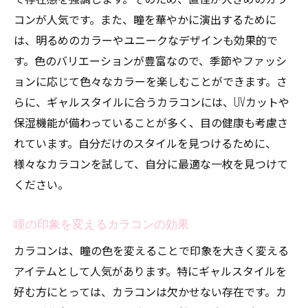
リップとカラコンのカラーコーディネート
コンが人気です。また、瞳を華やかに演出するために
アイライナーとカラコンの効果的な組み合
は、明るめのカラーやユニークなデザインも効果的で
わせ
す。色のバリエーションが豊富なので、季節やファッシ
ナチュラルメイクに映えるカラコンの選び
ョンに応じて色々なカラーを楽しむことができます。さ
方
らに、ギャルスタイルに合うカラコンには、UVカットや
ギャルメイクにおけるカラコンの重要性
保湿機能が備わっていることが多く、目の健康も考慮さ
れています。自分だけのスタイルを見つけるために、
メイク全体のバランスとカラコンの関係
様々なカラコンを試して、自分に最適な一枚を見つけて
初心者でも安心！カラコンの選び方と注意点
ください。
初めてのカラコン選びで注意すべきこと
安全なカラコン使用のための基本知識
瞳の印象を変えるカラコンの効果
瞳の健康を守るカラコンの使い方
カラコンは、瞳の色を変えることで印象を大きく変える
購入前に確認すべきカラコンのポイント
アイテムとして人気があります。特にギャルスタイルを
初めてのカラコンで失敗しない方法
好む方にとっては、カラコンは欠かせない存在です。カ
カラコン選びの際の信頼性の確保