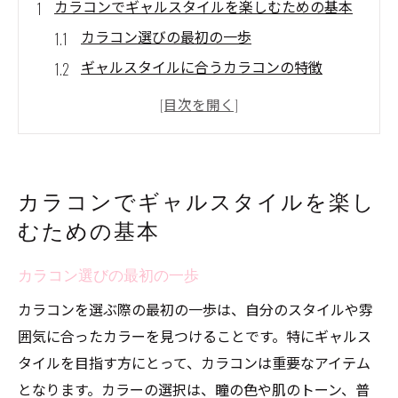
カラコンでギャルスタイルを楽しむための基本
カラコン選びの最初の一歩
ギャルスタイルに合うカラコンの特徴
瞳の印象を変えるカラコンの効果
ギャルメイクの基礎とカラコンの関係
カラコンで引き立てるギャルのファッショ
ン
カラコンでギャルスタイルを楽し
カラコンを安全に使用するためのポイント
むための基本
ギャルにぴったりのカラコンカラーを見つける
には
カラコン選びの最初の一歩
瞳の色に合わせたカラコンの選び方
カラコンを選ぶ際の最初の一歩は、自分のスタイルや雰
肌トーンと調和するカラコンカラー
囲気に合ったカラーを見つけることです。特にギャルス
ギャルスタイルを引き立てるおすすめカラ
タイルを目指す方にとって、カラコンは重要なアイテム
ー
となります。カラーの選択は、瞳の色や肌のトーン、普