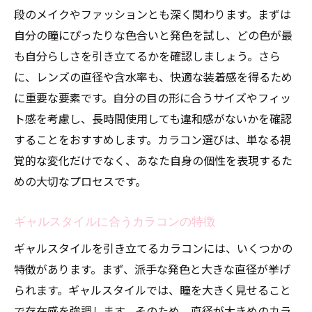
段のメイクやファッションとも深く関わります。まずは
トレンドを取り入れたカラコンの選択
自分の瞳にぴったりな色合いと発色を試し、どの色が最
季節に応じたカラコンカラーテクニック
も自分らしさを引き立てるかを確認しましょう。さら
自分らしさを表現するカラコンカラー
に、レンズの直径や含水率も、快適な装着感を得るため
ファッションとコーディネートするカラコンの
に重要な要素です。自分の目の形に合うサイズやフィッ
選び方
ト感を考慮し、長時間使用しても違和感がないかを確認
服装に合わせたカラコンの選定
することをおすすめします。カラコン選びは、単なる視
小物とのコーディネートで魅力アップ
覚的な変化だけでなく、あなた自身の個性を表現するた
イベントに応じたカラコンコーディネート
めの大切なプロセスです。
シーン別カラコンのファッション活用法
ギャルスタイルに合うカラコンの特徴
カジュアルギャルスタイルとカラコン
ギャルスタイルを引き立てるカラコンには、いくつかの
エレガントなギャルスタイルとカラコン
特徴があります。まず、派手な発色と大きな直径が挙げ
カラコンで目指すギャルメイクのポイント
られます。ギャルスタイルでは、瞳を大きく見せること
カラコンを活かすアイメイクのテクニック
で存在感を強調します。そのため、直径が大きめのカラ